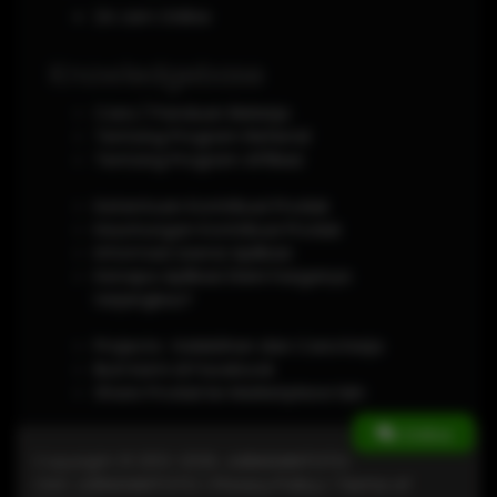
24 Jam Online
Knowledgebase
Cara / Panduan Belanja
Tentang Program Referral
Tentang Program Affiliasi
Ketentuan Kontribusi Produk
Keuntungan Kontribusi Produk
Informasi Lisensi Aplikasi
Kenapa Aplikasi Disini harganya
terjangkau?
Projects : Kelebihan dan Cara Kerja
Ikuti kami di Facebook
Share Produk ke Marketplace lain
Online
Copyright © 2012-2026,
JURAGANTOTO
.
Oleh
JURAGANTOTO
|
Privacy Policy
|
Terms of