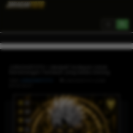
Toggle
navigation
JURAGANTOTO > Menjadi Terdepan Untuk
Kemenangan Terbesar yang Selalu Datang
Oleh
JURAGANTOTO
JURAGANTOTO LOGIN
SITUS SLOT