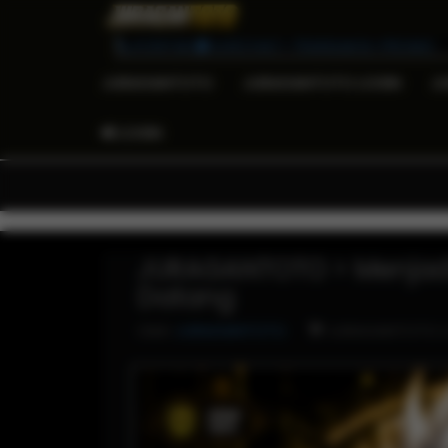
KONTAK
LIVECHAT
TRANSAKSI
PROMO
JURAGANTOTO
JURAGANTOTO LOGIN
J
LOGIN
JURAGANTOTO > Menjadi
Datang
Oleh
JURAGANTOTO
JURAGANTOTO L