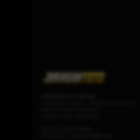
JURAGANTOTO OFFICIAL
Jl Soekarno-Hatta - Jakarta Pusat Km 12,
KABUPATEN DELI SERDANG
JAKARTA
1120
-
INDONESIA
Telp./Fax.
(0751) 8888
Phone/WA.
+62-853-8888-0011