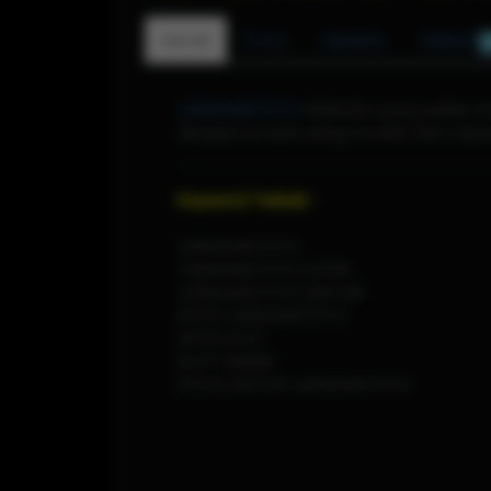
Detail
F.A.Q
Update
Diskusi
JURAGANTOTO
Website yang selalu 
dengan proses yang mudah dan cepa
Keyword Terkait :
JURAGANTOTO
JURAGANTOTO LOGIN
JURAGANTOTO DAFTAR
SITUS JURAGANTOTO
SITUS SLOT
SLOT ONLINE
SITUS GACOR JURAGANTOTO