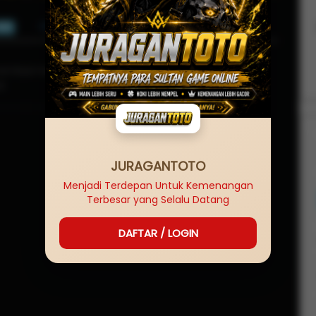
Ulasan
884
0
memberi kemudahan untuk setiap member
t
JURAGANTOTO
Menjadi Terdepan Untuk Kemenangan
Terbesar yang Selalu Datang
DAFTAR / LOGIN