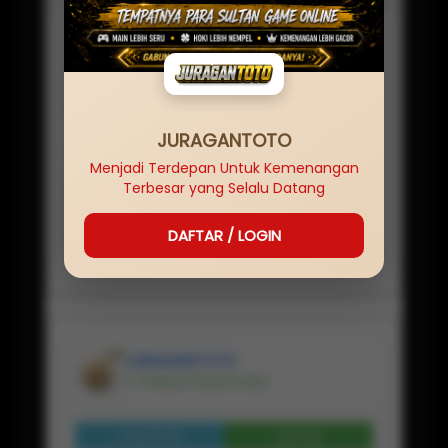
SERVER
IDN
NAMA SITUS
JURAGANTOTO
MINIMAL
Rp
20,000
JURAGANTOTO
JENIS GAME
Menjadi Terdepan Untuk Kemenangan
JURAGANTOTO LOGIN
Terbesar yang Selalu Datang
PEMBAYARAN
✔ BANK, ✔ E-WALLET, ✔PULSA, ✔ QRIS
RATING
DAFTAR / LOGIN
★ ★ ★ ★ ★ 225.114.554 Pelanggan
JURAGANTOTO
✔ Penjual Terpercaya
Lihat Profil
Chat