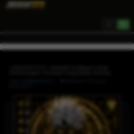
Toggle
navigation
JURAGANTOTO > Menjadi Terdepan Untuk
Kemenangan Terbesar yang Selalu Datang
Oleh
JURAGANTOTO
JURAGANTOTO LOGIN
SITUS SLOT