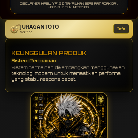
DISCLAIMER: HASIL YANG DITAMPILKAN BERSIFAT ACAK DAN
HANYA UNTUK INFORMASI.
JURAGANTOTO
Info
Verified
KEUNGGULAN PRODUK
Sistem Permainan
Sistem permainan dikembangkan menggunakan
teknologi modern untuk memastikan performa
yang stabil, respons cepat,