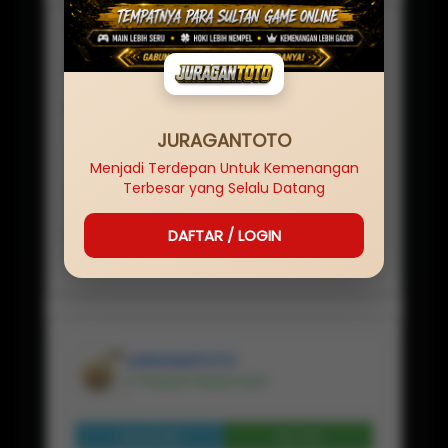
SERVER
IDN
NAMA SITUS
JURAGANTOTO
MINIMAL
Rp
20,000
JURAGANTOTO
JENIS GAME
Menjadi Terdepan Untuk Kemenangan
JURAGANTOTO LOGIN
Terbesar yang Selalu Datang
PEMBAYARAN
✔ BANK, ✔ E-WALLET, ✔PULSA, ✔ QRIS
RATING
DAFTAR / LOGIN
★ ★ ★ ★ ★ 225.114.554 Pelanggan
JURAGANTOTO
✔ Penjual Terpercaya
Lihat Profil
Chat