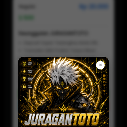
Rp 20.000
Regular
500
Keunggulan JURAGANTOTO
Deposit Super Terjangkau Mulai 20k
Transaksi QRIS Praktis Tanpa Ribet
Tanpa Potongan, Saldo Masuk Full
✕
Proses Deposit Kilat Hitungan Detik
Fleksibel Digunakan Kapan Saja
Customer Service Aktif 24 jam
Daftar Sekarang
Preview
JURAGANTOTO LOGIN
Baca Disini