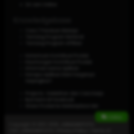
24 Jam Online
Knowledgebase
Cara / Panduan Belanja
Tentang Program Referral
Tentang Program Affiliasi
Ketentuan Kontribusi Produk
Keuntungan Kontribusi Produk
Informasi Lisensi Aplikasi
Kenapa Aplikasi Disini harganya
terjangkau?
Projects : Kelebihan dan Cara Kerja
Ikuti kami di Facebook
Share Produk ke Marketplace lain
Online
Copyright © 2012-2026,
JURAGANTOTO
.
Oleh
JURAGANTOTO
|
Privacy Policy
|
Terms of