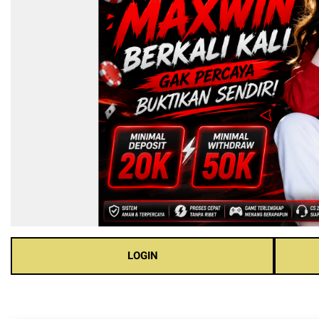
LOGIN