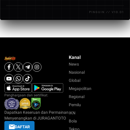
Tim kami selalu bisa membantu player ketika
mengalami kesulitan lupa password salah satunya.
PINGUIN // V10.01
Kanal
News
Nasional
Global
Megapolitan
Penghargaan dan sertifikat:
Regional
Pemilu
Dapatkan Keseruan dan Permainan
IKN
Menyenangkan di JURAGANTOTO
Bola
DAFTAR
Tekno