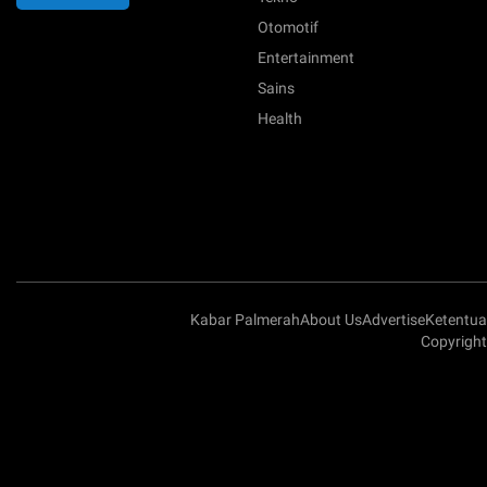
Otomotif
Entertainment
Sains
Health
Kabar Palmerah
About Us
Advertise
Ketentu
Copyright