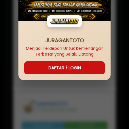
SERVER
IDN
NAMA SITUS
JURAGANTOTO
MINIMAL
Rp
20,000
JURAGANTOTO
JENIS GAME
Menjadi Terdepan Untuk Kemenangan
JURAGANTOTO LOGIN
Terbesar yang Selalu Datang
PEMBAYARAN
✔ BANK, ✔ E-WALLET, ✔PULSA, ✔ QRIS
RATING
DAFTAR / LOGIN
★ ★ ★ ★ ★ 225.114.554 Pelanggan
JURAGANTOTO
✔ Penjual Terpercaya
Lihat Profil
Chat