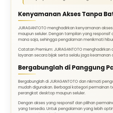
Kenyamanan Akses Tanpa Ba
JURAGANTOTO menghadirkan kenyamanan akses ta
maupun seluler. Dengan tampilan yang responsif d
mana saja, sehingga pengalaman menikmati hibura
Catatan Premium: JURAGANTOTO menghadirkan aks
layanan secara bijak serta selalu jaga keamanan
Bergabunglah di Panggung P
Bergabunglah di JURAGANTOTO dan nikmati pengal
mudah digunakan. Berbagai kategori permainan t
perangkat desktop maupun seluler.
Dengan akses yang responsif dan pilihan perma
yang tersedia. Untuk pengalaman yang lebih opti