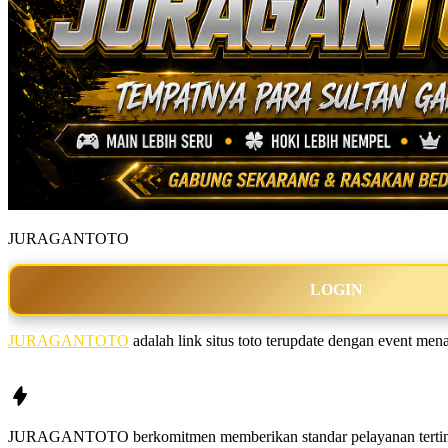
JURAGANTOTO
LOGIN
JURAGANTOTO
adalah link situs toto terupdate dengan event men
JURAGANTOTO
berkomitmen memberikan standar pelayanan tertingg