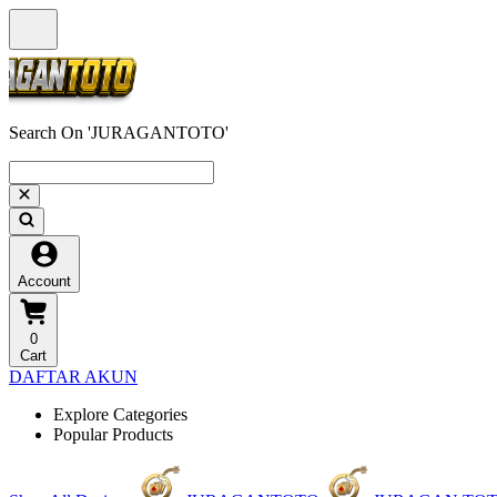
Search On 'JURAGANTOTO'
Account
0
Cart
DAFTAR AKUN
Explore Categories
Popular Products