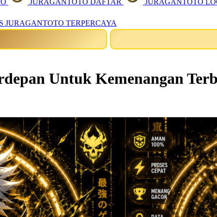
TO
JURAGANTOTO DAFTAR
JURAGANTOTO LO
US JURAGANTOTO TERPERCAYA
pan Untuk Kemenangan Terbes