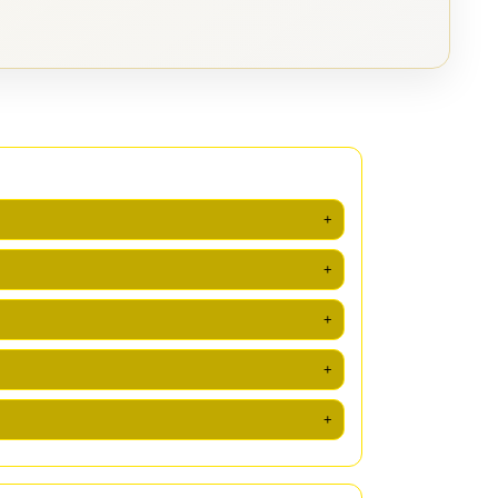
+
+
+
+
+