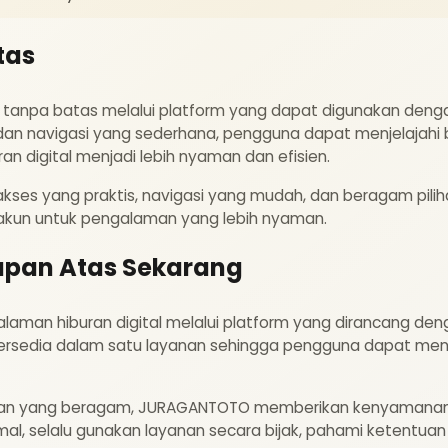
tas
npa batas melalui platform yang dapat digunakan dengan
an navigasi yang sederhana, pengguna dapat menjelajahi be
n digital menjadi lebih nyaman dan efisien.
es yang praktis, navigasi yang mudah, dan beragam pilih
 akun untuk pengalaman yang lebih nyaman.
apan Atas Sekarang
aman hiburan digital melalui platform yang dirancang den
ersedia dalam satu layanan sehingga pengguna dapat meng
inan yang beragam, JURAGANTOTO memberikan kenyamanan b
mal, selalu gunakan layanan secara bijak, pahami ketentu