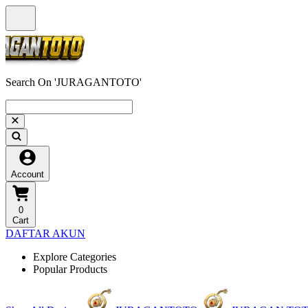
Search On 'JURAGANTOTO'
Account
0
Cart
DAFTAR AKUN
Explore Categories
Popular Products