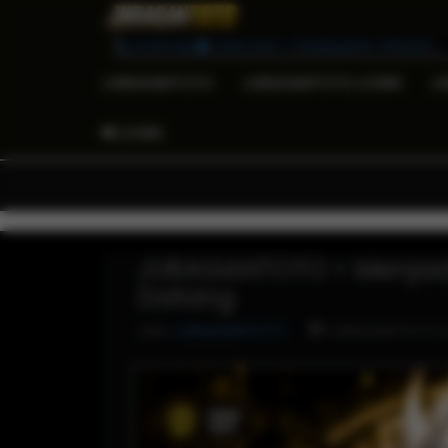
KONTAK
LIVECHAT
TRANSAKSI
PROMO
JURAGANTOTO
JURAGANTOTO LOGIN
J
LOGIN
JURAGANTOTO > Menjadi
Datang
Oleh
JURAGANTOTO
JURAGANTOTO L