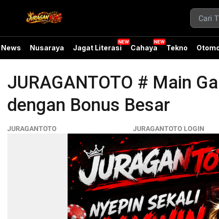
News
Nusaraya
Jagat Literasi
Cahaya
Tekno
Otomo
JURAGANTOTO # Main Gam
dengan Bonus Besar
JURAGANTOTO
JURAGANTOTO LOGIN