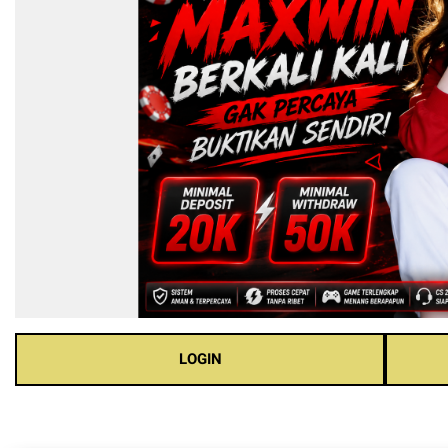
LOGIN