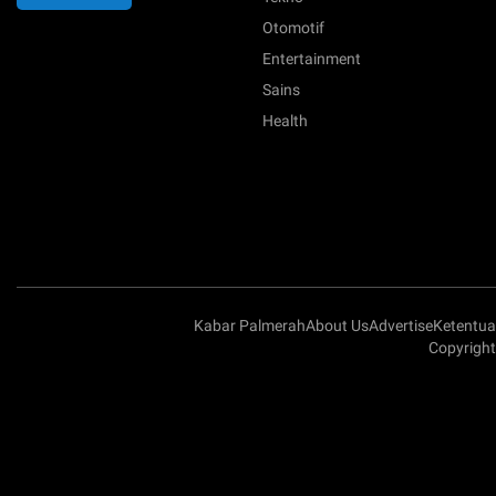
Otomotif
Entertainment
Sains
Health
Kabar Palmerah
About Us
Advertise
Ketentu
Copyright