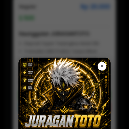
Rp 20.000
Regular
500
Keunggulan JURAGANTOTO
Deposit Super Terjangkau Mulai 20k
Transaksi QRIS Praktis Tanpa Ribet
Tanpa Potongan, Saldo Masuk Full
✕
Proses Deposit Kilat Hitungan Detik
Fleksibel Digunakan Kapan Saja
Customer Service Aktif 24 jam
Daftar Sekarang
Preview
JURAGANTOTO LOGIN
Baca Disini