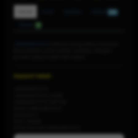
Detail
F.A.Q
Update
Diskusi
884
Ulasan
0
JURAGANTOTO
Website yang selalu memberi
kemudahan untuk setiap member dengan
proses yang mudah dan cepat
Keyword Terkait :
JURAGANTOTO
JURAGANTOTO LOGIN
JURAGANTOTO DAFTAR
SITUS JURAGANTOTO
SITUS SLOT
SLOT ONLINE
SITUS GACOR JURAGANTOTO