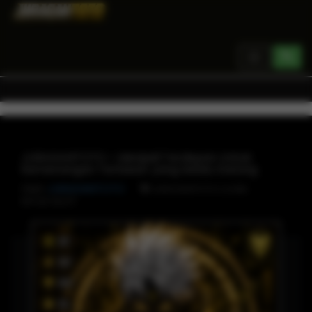
Toggle
navigation
JURAGANTOTO > Menjadi Terdepan Untuk
Kemenangan Terbesar yang Selalu Datang
Oleh
JURAGANTOTO
JURAGANTOTO LOGIN
SITUS SLOT