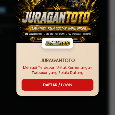
Ulasan
884
0
memberi kemudahan untuk setiap member
t
JURAGANTOTO
Menjadi Terdepan Untuk Kemenangan
Terbesar yang Selalu Datang
DAFTAR / LOGIN