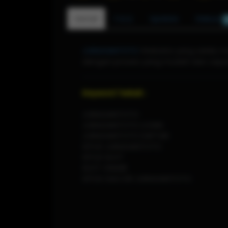
Detail
F.A.Q
Update
Diskusi
JURAGANTOTO
Website yang selalu 
dengan proses yang mudah dan cepa
Keyword Terkait :
JURAGANTOTO
JURAGANTOTO LOGIN
JURAGANTOTO DAFTAR
SITUS JURAGANTOTO
SITUS SLOT
SLOT ONLINE
SITUS GACOR JURAGANTOTO