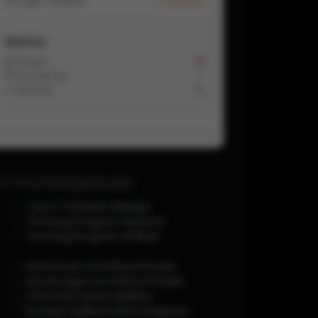
⏱ Login Terakhir
1 Hari lalu
Aktivitas
📩 Pesan
8
💬 Komentar
-
↩️ Refund
0
Knowledgebase
Cara / Panduan Belanja
Tentang Program Referral
Tentang Program Affiliasi
Ketentuan Kontribusi Produk
Keuntungan Kontribusi Produk
Informasi Lisensi Aplikasi
Kenapa Aplikasi Disini harganya